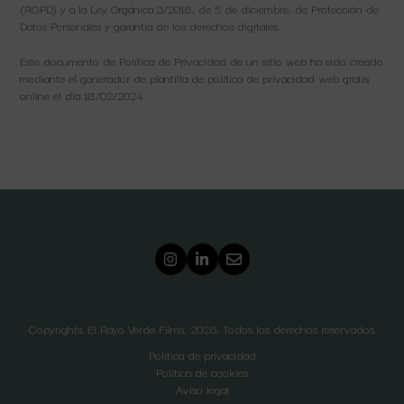
(RGPD) y a la Ley Orgánica 3/2018, de 5 de diciembre, de Protección de
Datos Personales y garantía de los derechos digitales.
Este documento de Política de Privacidad de un sitio web ha sido creado
mediante el generador de plantilla de política de privacidad web gratis
online el día 18/02/2024.
Copyrights. El Rayo Verde Films, 2026. Todos los derechos reservados.
Política de privacidad
Política de cookies
Aviso legal