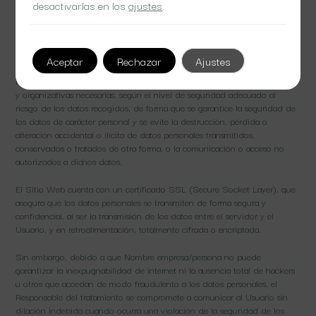
desactivarlas en los
ajustes
.
Secreto y seguridad de los datos
personales
Aceptar
Rechazar
Ajustes
Nombre empresa/persona se compromete a adoptar las medidas técnicas
y organizativas necesarias, según el nivel de seguridad adecuado al
riesgo de los datos recogidos, de forma que se garantice la seguridad de
los datos de carácter personal y se evite la destrucción, pérdida o
alteración accidental o ilícita de datos personales transmitidos,
conservados o tratados de otra forma, o la comunicación o acceso no
autorizados a dichos datos.
El Sitio Web cuenta con un certificado SSL (Secure Socket Layer), que
asegura que los datos personales se transmiten de forma segura y
confidencial, al ser la transmisión de los datos entre el servidor y el
Usuario, y en retroalimentación, totalmente cifrada o encriptada.
Sin embargo, debido a que Nombre empresa/persona no puede
garantizar la inexpugnabilidad de internet ni la ausencia total de hackers
u otros que accedan de modo fraudulento a los datos personales, el
Responsable del tratamiento se compromete a comunicar al Usuario sin
dilación indebida cuando ocurra una violación de la seguridad de los