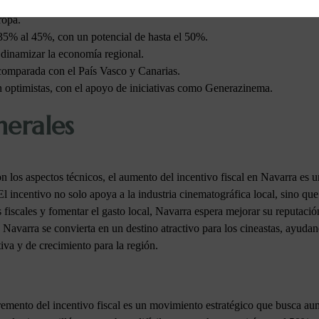
sta apoyo logístico para las producciones. Todo esto es parte de un esf
ropa.
 35% al 45%, con un potencial de hasta el 50%.
 dinamizar la economía regional.
comparada con el País Vasco y Canarias.
n optimistas, con el apoyo de iniciativas como Generazinema.
nerales
n los aspectos técnicos, el aumento del incentivo fiscal en Navarra es u
l incentivo no solo apoya a la industria cinematográfica local, sino qu
s fiscales y fomentar el gasto local, Navarra espera mejorar su reputaci
avarra se convierta en un destino atractivo para los cineastas, ayudand
va y de crecimiento para la región.
remento del incentivo fiscal es un movimiento estratégico que busca au