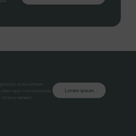
quis
dignissim id accumsan.
Lorem ipsum
ate diam quis nisl commodo.
t id arcu aenean.