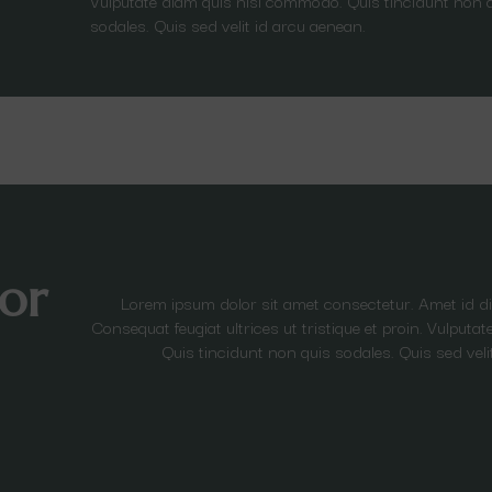
Vulputate diam quis nisl commodo. Quis tincidunt non 
sodales. Quis sed velit id arcu aenean.
or
Lorem ipsum dolor sit amet consectetur. Amet id 
Consequat feugiat ultrices ut tristique et proin. Vulput
Quis tincidunt non quis sodales. Quis sed veli