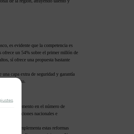
onal de la región, atrayendo talento y
asco, es evidente que la competencia es
s ofrece un 54% sobre el primer millón de
ltos, sí ofrece una propuesta bastante
de una capa extra de seguridad y garantía
a largo plazo.
ajustes
.
 con un incremento en el número de
ón de producciones nacionales e
tura que complementa estas reformas