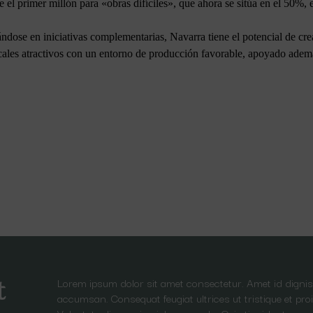
el primer millón para «obras difíciles», que ahora se sitúa en el 50%, e
dose en iniciativas complementarias, Navarra tiene el potencial de crea
cales atractivos con un entorno de producción favorable, apoyado adem
Lorem ipsum dolor sit amet consectetur. Amet id dignis
t
accumsan. Consequat feugiat ultrices ut tristique et proi