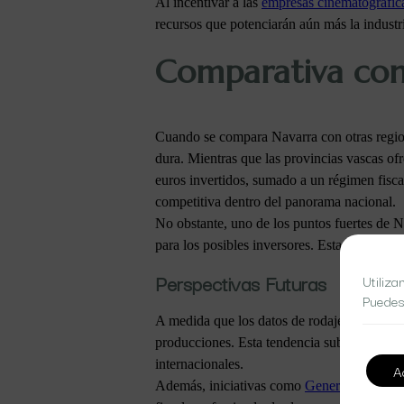
Al incentivar a las
empresas cinematográfic
recursos que potenciarán aún más la industri
Comparativa con
Cuando se compara Navarra con otras regione
dura. Mientras que las provincias vascas of
euros invertidos, sumado a un régimen fiscal
competitiva dentro del panorama nacional.
No obstante, uno de los puntos fuertes de Na
para los posibles inversores. Esta estabilida
Perspectivas Futuras
Utiliza
Puedes
A medida que los datos de rodajes en 2024 
producciones. Esta tendencia subraya el imp
internacionales.
A
Además, iniciativas como
Generazinema
y 