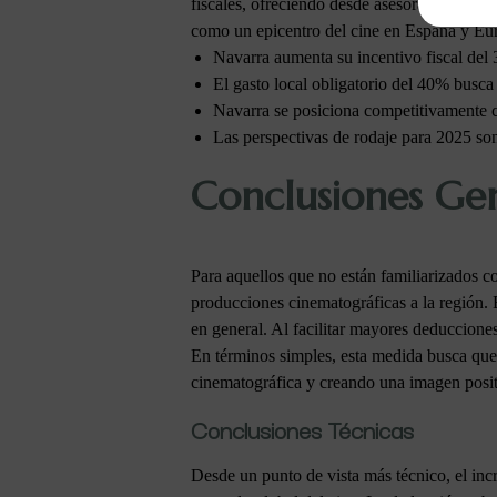
fiscales, ofreciendo desde asesoramiento ha
como un epicentro del cine en España y Eu
Navarra aumenta su incentivo fiscal del
El gasto local obligatorio del 40% busca
Navarra se posiciona competitivamente 
Las perspectivas de rodaje para 2025 so
Conclusiones Ge
Para aquellos que no están familiarizados co
producciones cinematográficas a la región. E
en general. Al facilitar mayores deduccione
En términos simples, esta medida busca que N
cinematográfica y creando una imagen positi
Conclusiones Técnicas
Desde un punto de vista más técnico, el inc