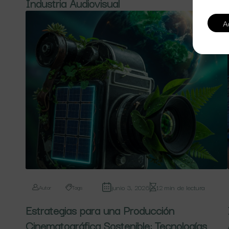
Industria Audiovisual
A
junio 3, 2026
12 min de lectura
Autor
Tags
Estrategias para una Producción
Cinematográfica Sostenible: Tecnologías