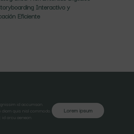
toryboarding Interactivo y
icación Eficiente
dignissim id accumsan.
Lorem ipsum
ate diam quis nisl commodo.
t id arcu aenean.