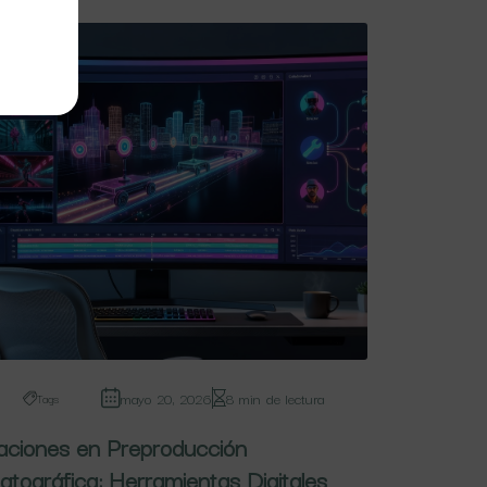
erativo
mayo 20, 2026
8 min de lectura
Tags
aciones en Preproducción
tográfica: Herramientas Digitales