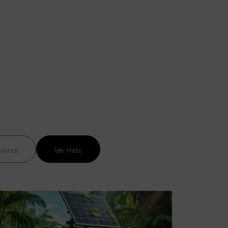
cional
Ver más