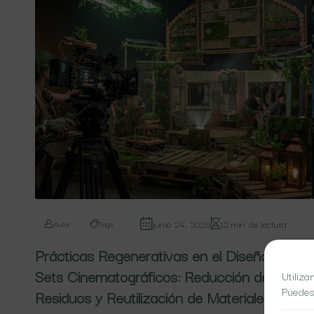
junio 24, 2026
12 min de lectura
Autor
Tags
Prácticas Regenerativas en el Diseño de
Sets Cinematográficos: Reducción de
Utiliza
Puedes
Residuos y Reutilización de Materiales en la