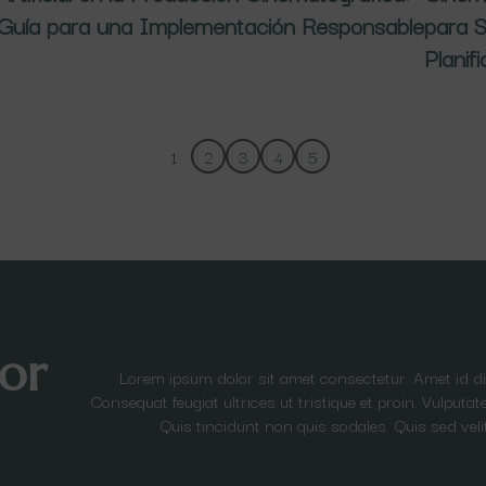
Guía para una Implementación Responsable
para S
Planif
1
2
3
4
5
or
Lorem ipsum dolor sit amet consectetur. Amet id 
Consequat feugiat ultrices ut tristique et proin. Vulput
Quis tincidunt non quis sodales. Quis sed veli