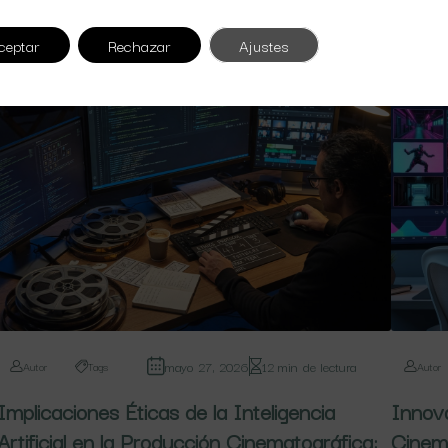
de Carbono
Regen
ceptar
Rechazar
Ajustes
mayo 27, 2026
12 min de lectura
Autor
Tags
Autor
Implicaciones Éticas de la Inteligencia
Innov
Artificial en la Producción Cinematográfica:
Cinema