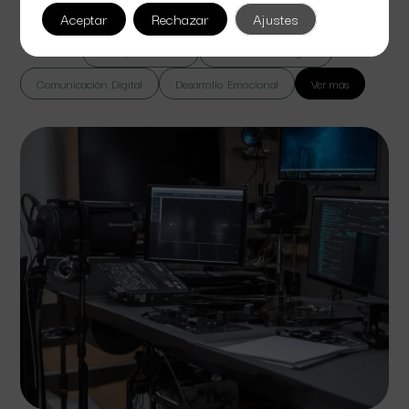
lorem massa vel suspendisse sed bibendum euismod.
Aceptar
Rechazar
Ajustes
Todas
Cine y Televisión
Colaboración Digital
Comunicación Digital
Desarrollo Emocional
Ver más