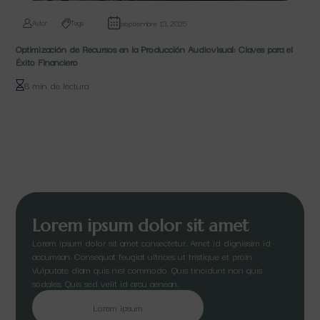
septiembre 13, 2025
Autor
Tags
Optimización de Recursos en la Producción Audiovisual: Claves para el
Éxito Financiero
8 min de lectura
Lorem ipsum dolor sit amet
Lorem ipsum dolor sit amet consectetur. Amet id dignissim id
accumsan. Consequat feugiat ultrices ut tristique et proin.
Vulputate diam quis nisl commodo. Quis tincidunt non quis
sodales. Quis sed velit id arcu aenean.
Lorem ipsum