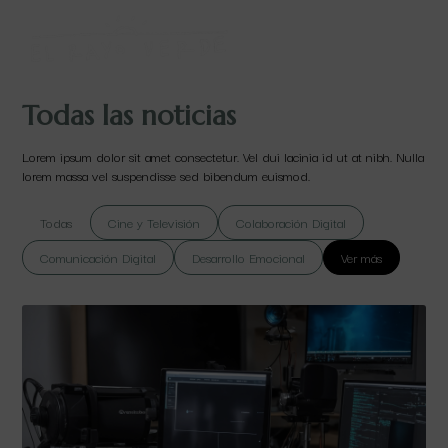
Todas las noticias
Lorem ipsum dolor sit amet consectetur. Vel dui lacinia id ut at nibh. Nulla
lorem massa vel suspendisse sed bibendum euismod.
Todas
Cine y Televisión
Colaboración Digital
Comunicación Digital
Desarrollo Emocional
Ver más