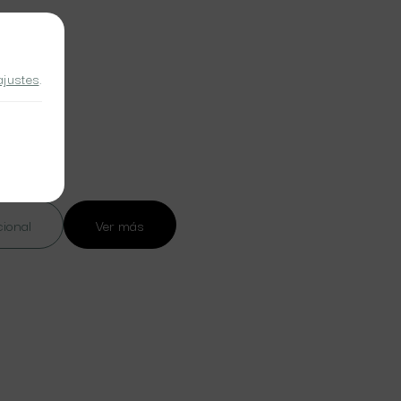
ajustes
.
cional
Ver más