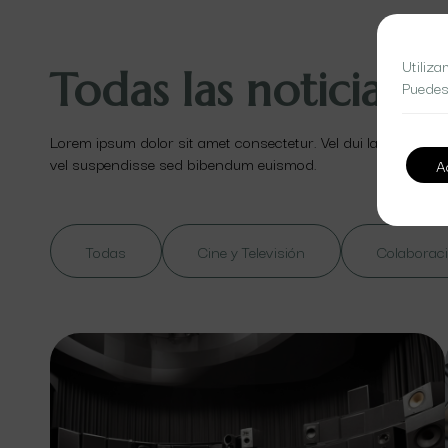
Utiliza
Todas las noticias
Puedes
Lorem ipsum dolor sit amet consectetur. Vel dui lacinia id ut
vel suspendisse sed bibendum euismod.
A
Todas
Cine y Televisión
Colaboraci