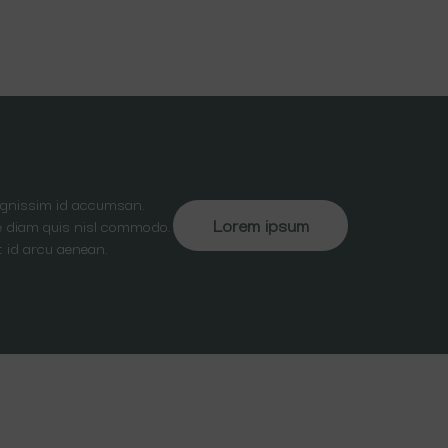
dignissim id accumsan.
Lorem ipsum
ate diam quis nisl commodo.
t id arcu aenean.