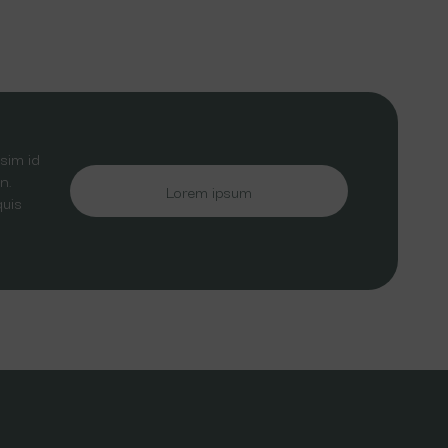
sim id
n.
Lorem ipsum
quis