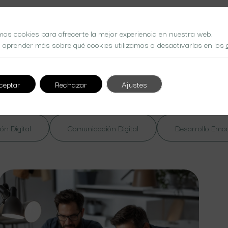
mos cookies para ofrecerte la mejor experiencia en nuestra web.
 aprender más sobre qué cookies utilizamos o desactivarlas en los
 at nibh. Nulla lorem massa
ceptar
Rechazar
Ajustes
ón Digital
Comunicación Digital
Desarrollo Emo