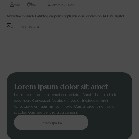
enero 29, 2026
Autor
Tags
Narrativa Visual: Estrategias para Capturar Audiencias en la Era Digital
6 min de lectura
Lorem ipsum dolor sit amet
Lorem ipsum dolor sit amet consectetur. Amet id dignissim id
accumsan. Consequat feugiat ultrices ut tristique et proin.
Vulputate diam quis nisl commodo. Quis tincidunt non quis
sodales. Quis sed velit id arcu aenean.
Lorem ipsum