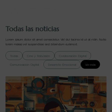
Todas las noticias
Lorem ipsum dolor sit amet consectetur. Vel dui lacinia id ut at nibh. Nulla
lorem massa vel suspendisse sed bibendum euismod.
Todas
Cine y Televisión
Colaboración Digital
Comunicación Digital
Desarrollo Emocional
Ver más