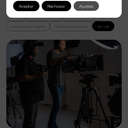
lorem massa vel suspendisse sed bibendum euismod.
Aceptar
Rechazar
Ajustes
Todas
Cine y Televisión
Colaboración Digital
Comunicación Digital
Desarrollo Emocional
Ver más