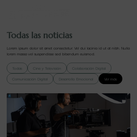
Todas las noticias
Lorem ipsum dolor sit amet consectetur. Vel dui lacinia id ut at nibh. Nulla
lorem massa vel suspendisse sed bibendum euismod.
Todas
Cine y Televisión
Colaboración Digital
Comunicación Digital
Desarrollo Emocional
Ver más