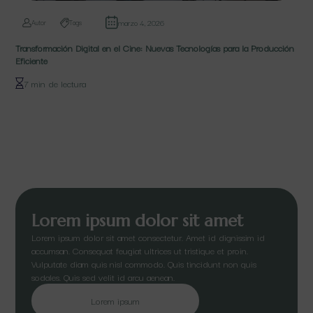
marzo 4, 2026
Autor
Tags
Transformación Digital en el Cine: Nuevas Tecnologías para la Producción
Eficiente
7 min de lectura
Lorem ipsum dolor sit amet
Lorem ipsum dolor sit amet consectetur. Amet id dignissim id
accumsan. Consequat feugiat ultrices ut tristique et proin.
Vulputate diam quis nisl commodo. Quis tincidunt non quis
sodales. Quis sed velit id arcu aenean.
Lorem ipsum