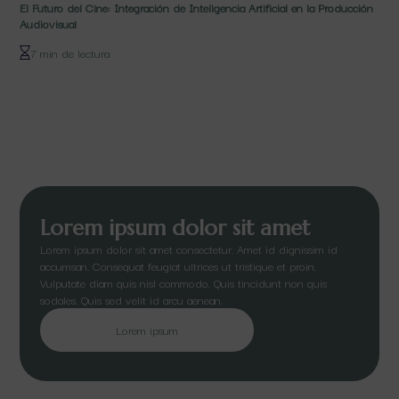
El Futuro del Cine: Integración de Inteligencia Artificial en la Producción
Audiovisual
7 min de lectura
Lorem ipsum dolor sit amet
Lorem ipsum dolor sit amet consectetur. Amet id dignissim id
accumsan. Consequat feugiat ultrices ut tristique et proin.
Vulputate diam quis nisl commodo. Quis tincidunt non quis
sodales. Quis sed velit id arcu aenean.
Lorem ipsum