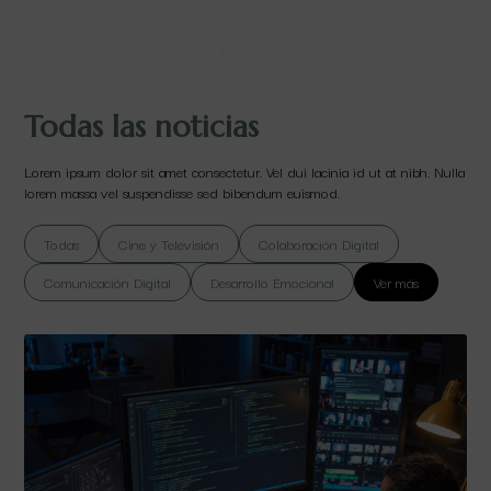
Todas las noticias
Lorem ipsum dolor sit amet consectetur. Vel dui lacinia id ut at nibh. Nulla
lorem massa vel suspendisse sed bibendum euismod.
Todas
Cine y Televisión
Colaboración Digital
Comunicación Digital
Desarrollo Emocional
Ver más