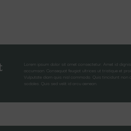
Lorem ipsum dolor sit amet consectetur. Amet id dignis
t
accumsan. Consequat feugiat ultrices ut tristique et proi
Vulputate diam quis nisl commodo. Quis tincidunt non 
sodales. Quis sed velit id arcu aenean.