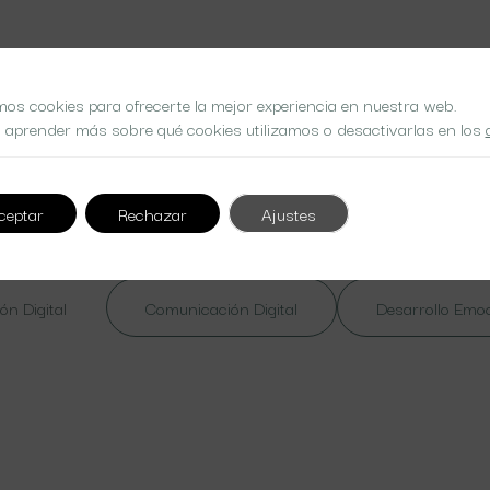
mos cookies para ofrecerte la mejor experiencia en nuestra web.
 aprender más sobre qué cookies utilizamos o desactivarlas en los
 at nibh. Nulla lorem massa
ceptar
Rechazar
Ajustes
ón Digital
Comunicación Digital
Desarrollo Emo