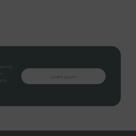
sim id
n.
Lorem ipsum
quis