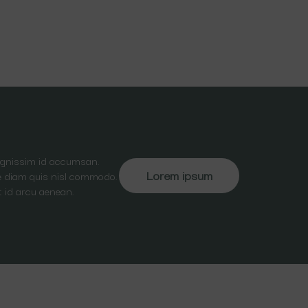
dignissim id accumsan.
Lorem ipsum
ate diam quis nisl commodo.
t id arcu aenean.