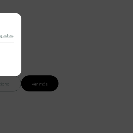
ajustes
.
cional
Ver más