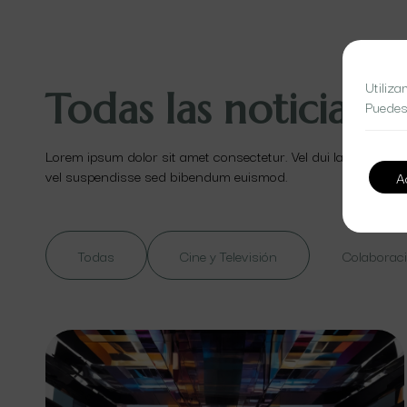
Utiliza
Todas las noticias
Puedes
Lorem ipsum dolor sit amet consectetur. Vel dui lacinia id ut
vel suspendisse sed bibendum euismod.
A
Todas
Cine y Televisión
Colaboraci