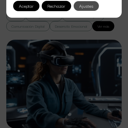
lorem massa vel suspendisse sed bibendum euismod.
Aceptar
Rechazar
Ajustes
Todas
Cine y Televisión
Colaboración Digital
Comunicación Digital
Desarrollo Emocional
Ver más