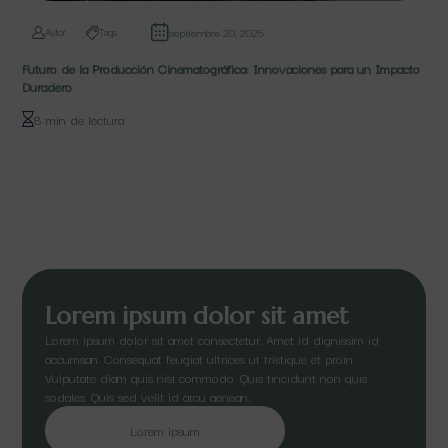
septiembre 20, 2025
Autor
Tags
Futuro de la Producción Cinematográfica: Innovaciones para un Impacto
Duradero
8 min de lectura
Lorem ipsum dolor sit amet
Lorem ipsum dolor sit amet consectetur. Amet id dignissim id
accumsan. Consequat feugiat ultrices ut tristique et proin.
Vulputate diam quis nisl commodo. Quis tincidunt non quis
sodales. Quis sed velit id arcu aenean.
Lorem ipsum