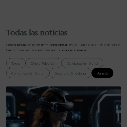
Todas las noticias
Lorem ipsum dolor sit amet consectetur. Vel dui lacinia id ut at nibh. Nulla
lorem massa vel suspendisse sed bibendum euismod.
Todas
Cine y Televisión
Colaboración Digital
Comunicación Digital
Desarrollo Emocional
Ver más