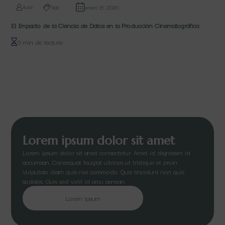
enero 15, 2026
Autor
Tags
El Impacto de la Ciencia de Datos en la Producción Cinematográfica
9 min de lectura
Lorem ipsum dolor sit amet
Lorem ipsum dolor sit amet consectetur. Amet id dignissim id
accumsan. Consequat feugiat ultrices ut tristique et proin.
Vulputate diam quis nisl commodo. Quis tincidunt non quis
sodales. Quis sed velit id arcu aenean.
Lorem ipsum