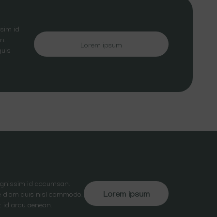
sim id
n.
Lorem ipsum
quis
dignissim id accumsan.
Lorem ipsum
ate diam quis nisl commodo.
t id arcu aenean.