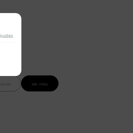
ajustes
.
cional
Ver más