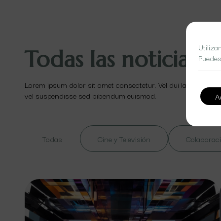
Utiliza
Todas las noticias
Puedes
Lorem ipsum dolor sit amet consectetur. Vel dui lacinia id ut
vel suspendisse sed bibendum euismod.
A
Todas
Cine y Televisión
Colaboraci