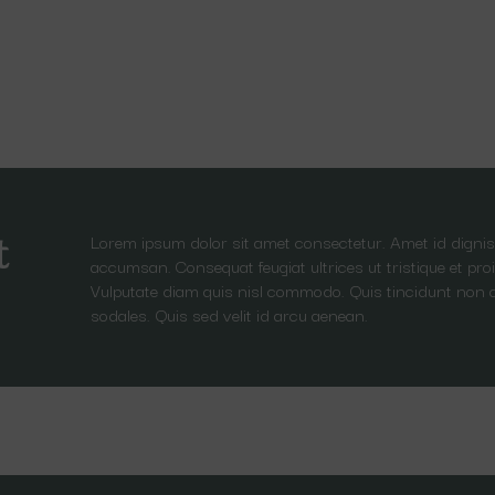
Lorem ipsum dolor sit amet consectetur. Amet id dignis
t
accumsan. Consequat feugiat ultrices ut tristique et proi
Vulputate diam quis nisl commodo. Quis tincidunt non 
sodales. Quis sed velit id arcu aenean.