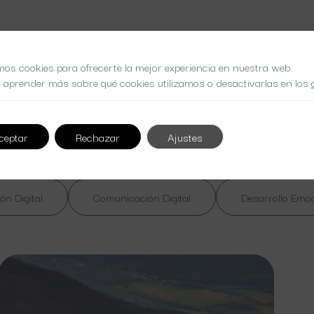
mos cookies para ofrecerte la mejor experiencia en nuestra web.
 aprender más sobre qué cookies utilizamos o desactivarlas en los
 at nibh. Nulla lorem massa
ceptar
Rechazar
Ajustes
ón Digital
Comunicación Digital
Desarrollo Emo