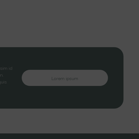
sim id
n.
Lorem ipsum
quis