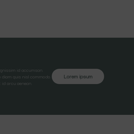
dignissim id accumsan.
Lorem ipsum
ate diam quis nisl commodo.
t id arcu aenean.