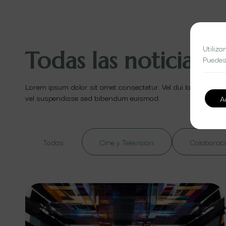
Utiliza
Todas las noticias
Puedes
Lorem ipsum dolor sit amet consectetur. Vel dui lacinia id ut
vel suspendisse sed bibendum euismod.
A
Todas
Cine y Televisión
Colaboraci