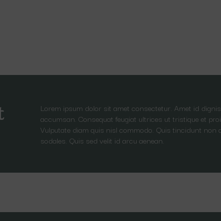
Lorem ipsum dolor sit amet consectetur. Amet id dignis
t
accumsan. Consequat feugiat ultrices ut tristique et proi
Vulputate diam quis nisl commodo. Quis tincidunt non 
sodales. Quis sed velit id arcu aenean.