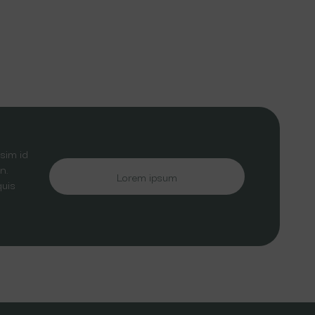
sim id
n.
Lorem ipsum
quis