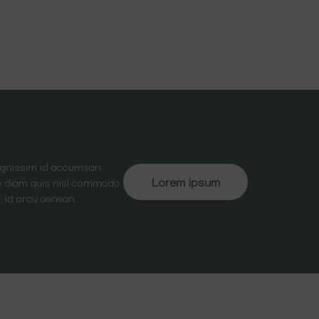
dignissim id accumsan.
Lorem ipsum
ate diam quis nisl commodo.
t id arcu aenean.