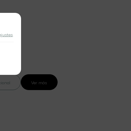
ajustes
.
cional
Ver más