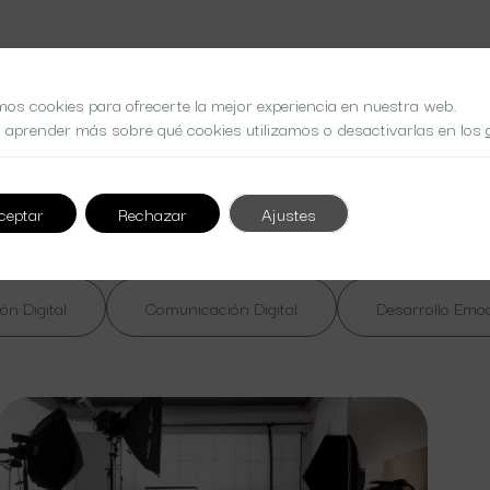
mos cookies para ofrecerte la mejor experiencia en nuestra web.
 aprender más sobre qué cookies utilizamos o desactivarlas en los
 at nibh. Nulla lorem massa
ceptar
Rechazar
Ajustes
ón Digital
Comunicación Digital
Desarrollo Emo