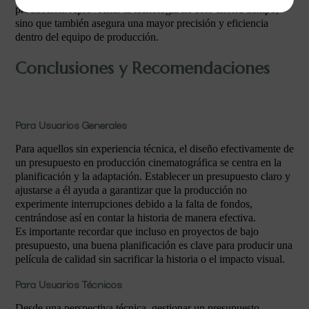
producción. Aprovechar la tecnología no solo ahorra tiempo,
sino que también asegura una mayor precisión y eficiencia
dentro del equipo de producción.
Conclusiones y Recomendaciones
Para Usuarios Generales
Para aquellos sin experiencia técnica, el diseño efectivamente de
un presupuesto en producción cinematográfica se centra en la
planificación y la adaptación. Establecer un presupuesto claro y
ajustarse a él ayuda a garantizar que la producción no
experimente interrupciones debido a la falta de fondos,
centrándose así en contar la historia de manera efectiva.
Es importante recordar que incluso en proyectos de bajo
presupuesto, una buena planificación es clave para producir una
película de calidad sin sacrificar la historia o el impacto visual.
Para Usuarios Técnicos
Desde una perspectiva técnica, gestionar un presupuesto