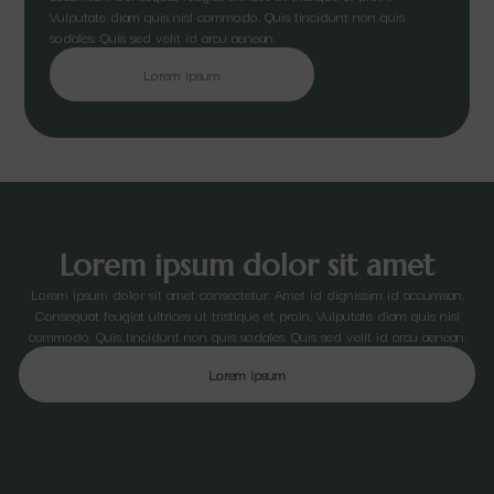
Vulputate diam quis nisl commodo. Quis tincidunt non quis
sodales. Quis sed velit id arcu aenean.
Lorem ipsum
Lorem ipsum dolor sit amet
Lorem ipsum dolor sit amet consectetur. Amet id dignissim id accumsan.
Consequat feugiat ultrices ut tristique et proin. Vulputate diam quis nisl
commodo. Quis tincidunt non quis sodales. Quis sed velit id arcu aenean.
Lorem ipsum