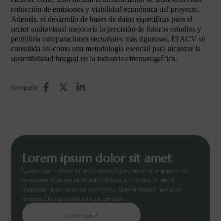
reducción de emisiones y viabilidad económica del proyecto.
Además, el desarrollo de bases de datos específicas para el
sector audiovisual mejoraría la precisión de futuros estudios y
permitiría comparaciones sectoriales más rigurosas. El ACV se
consolida así como una metodología esencial para alcanzar la
sostenibilidad integral en la industria cinematográfica.
Compartir
Lorem ipsum dolor sit amet
Lorem ipsum dolor sit amet consectetur. Amet id dignissim id
accumsan. Consequat feugiat ultrices ut tristique et proin.
Vulputate diam quis nisl commodo. Quis tincidunt non quis
sodales. Quis sed velit id arcu aenean.
Lorem ipsum