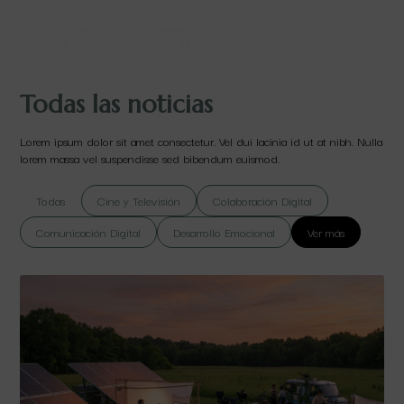
Todas las noticias
Lorem ipsum dolor sit amet consectetur. Vel dui lacinia id ut at nibh. Nulla
lorem massa vel suspendisse sed bibendum euismod.
Todas
Cine y Televisión
Colaboración Digital
Comunicación Digital
Desarrollo Emocional
Ver más