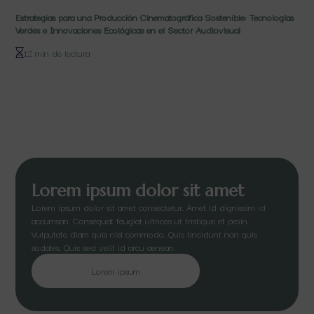
Estrategias para una Producción Cinematográfica Sostenible: Tecnologías
Verdes e Innovaciones Ecológicas en el Sector Audiovisual
12 min de lectura
Lorem ipsum dolor sit amet
Lorem ipsum dolor sit amet consectetur. Amet id dignissim id
accumsan. Consequat feugiat ultrices ut tristique et proin.
Vulputate diam quis nisl commodo. Quis tincidunt non quis
sodales. Quis sed velit id arcu aenean.
Lorem ipsum