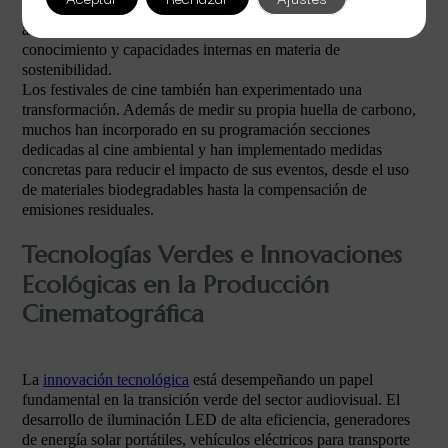
la recepción de fondos públicos. Esta estrategia gradual permite
al sector adaptarse progresivamente mientras genera
conocimiento y capacidades internas en materia de
sostenibilidad.
Los festivales de cine también han experimentado una
transformación. Además de medir su propia huella de carbono,
muchos han incorporado en su programación secciones
dedicadas al cine ambiental y han implementado medidas
concretas para reducir el impacto de sus eventos, desde el uso
de materiales biodegradables hasta la compensación de
emisiones residuales.
Tecnologías Verdes e Innovaciones
Ecológicas en la Producción
Cinematográfica
La
innovación tecnológica
está desempeñando un papel
fundamental en la transición verde del sector audiovisual. El
desarrollo de iluminación LED de alta eficiencia, generadores
de energía solar portátiles, vehículos eléctricos para transporte