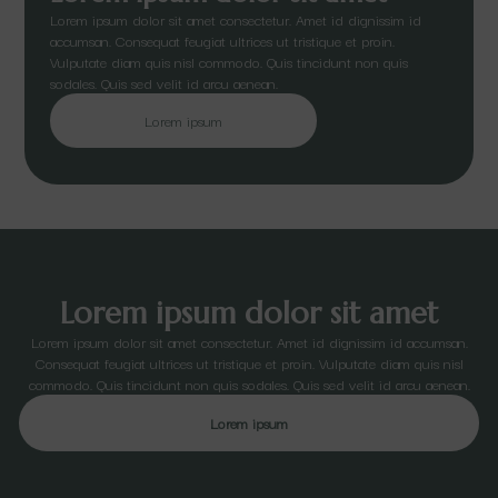
Lorem ipsum dolor sit amet consectetur. Amet id dignissim id
accumsan. Consequat feugiat ultrices ut tristique et proin.
Vulputate diam quis nisl commodo. Quis tincidunt non quis
sodales. Quis sed velit id arcu aenean.
Lorem ipsum
Lorem ipsum dolor sit amet
Lorem ipsum dolor sit amet consectetur. Amet id dignissim id accumsan.
Consequat feugiat ultrices ut tristique et proin. Vulputate diam quis nisl
commodo. Quis tincidunt non quis sodales. Quis sed velit id arcu aenean.
Lorem ipsum