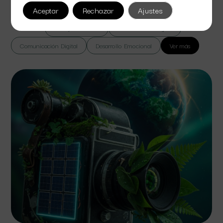
lorem massa vel suspendisse sed bibendum euismod.
Aceptar
Rechazar
Ajustes
Todas
Cine y Televisión
Colaboración Digital
Comunicación Digital
Desarrollo Emocional
Ver más