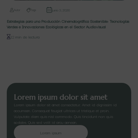
junio 3, 2026
Autor
Tags
Estrategias para una Producción Cinematográfica Sostenible: Tecnologías
Verdes e Innovaciones Ecológicas en el Sector Audiovisual
12 min de lectura
Lorem ipsum dolor sit amet
Lorem ipsum dolor sit amet consectetur. Amet id dignissim id
accumsan. Consequat feugiat ultrices ut tristique et proin.
Vulputate diam quis nisl commodo. Quis tincidunt non quis
sodales. Quis sed velit id arcu aenean.
Lorem ipsum