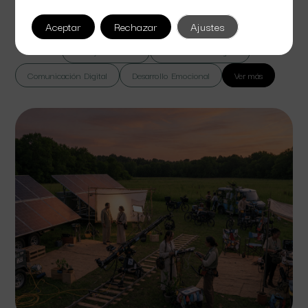
Lorem ipsum dolor sit amet consectetur. Vel dui lacinia id ut at nibh. Nulla
lorem massa vel suspendisse sed bibendum euismod.
Aceptar
Rechazar
Ajustes
Todas
Cine y Televisión
Colaboración Digital
Comunicación Digital
Desarrollo Emocional
Ver más