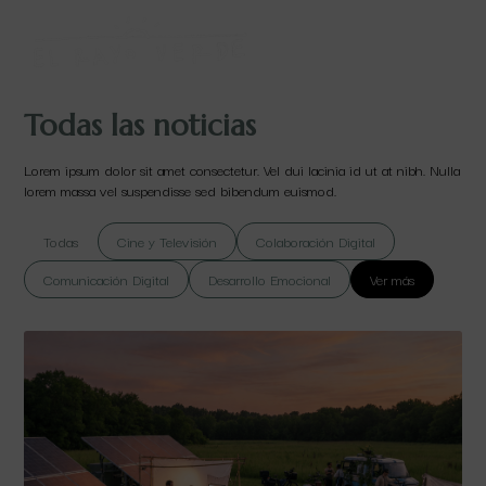
Todas las noticias
Lorem ipsum dolor sit amet consectetur. Vel dui lacinia id ut at nibh. Nulla
lorem massa vel suspendisse sed bibendum euismod.
Todas
Cine y Televisión
Colaboración Digital
Comunicación Digital
Desarrollo Emocional
Ver más