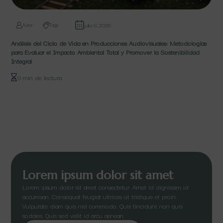
julio 8, 2026
Autor
Tags
Análisis del Ciclo de Vida en Producciones Audiovisuales: Metodologías
para Evaluar el Impacto Ambiental Total y Promover la Sostenibilidad
Integral
9 min de lectura
Lorem ipsum dolor sit amet
Lorem ipsum dolor sit amet consectetur. Amet id dignissim id
accumsan. Consequat feugiat ultrices ut tristique et proin.
Vulputate diam quis nisl commodo. Quis tincidunt non quis
sodales. Quis sed velit id arcu aenean.