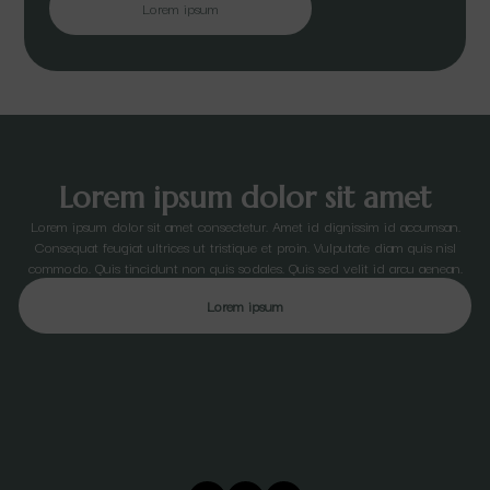
Lorem ipsum
Lorem ipsum dolor sit amet
Lorem ipsum dolor sit amet consectetur. Amet id dignissim id accumsan.
Consequat feugiat ultrices ut tristique et proin. Vulputate diam quis nisl
commodo. Quis tincidunt non quis sodales. Quis sed velit id arcu aenean.
Lorem ipsum