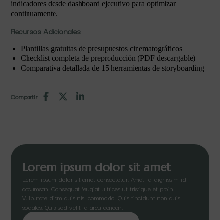
indicadores desde dashboard ejecutivo para optimizar
continuamente.
Recursos Adicionales
Plantillas gratuitas de presupuestos cinematográficos
Checklist completa de preproducción (PDF descargable)
Comparativa detallada de 15 herramientas de storyboarding
Compartir
Lorem ipsum dolor sit amet
Lorem ipsum dolor sit amet consectetur. Amet id dignissim id
accumsan. Consequat feugiat ultrices ut tristique et proin.
Vulputate diam quis nisl commodo. Quis tincidunt non quis
sodales. Quis sed velit id arcu aenean.