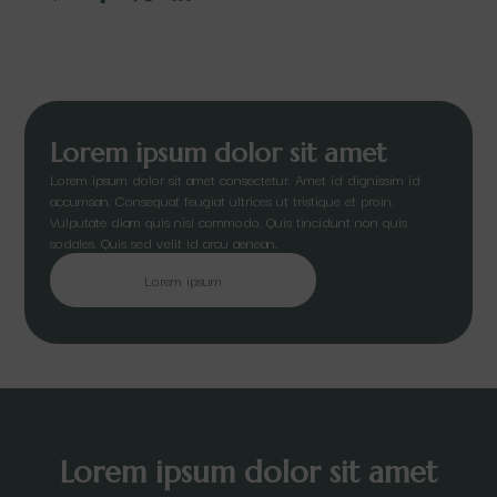
Lorem ipsum dolor sit amet
Lorem ipsum dolor sit amet consectetur. Amet id dignissim id
accumsan. Consequat feugiat ultrices ut tristique et proin.
Vulputate diam quis nisl commodo. Quis tincidunt non quis
sodales. Quis sed velit id arcu aenean.
Lorem ipsum
Lorem ipsum dolor sit amet