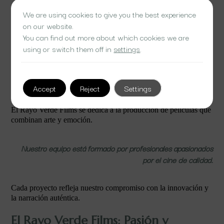
We are using cookies to give you the best experience
on our website.
Apuesta por la calidad y la creatividad en cada producción
You can find out more about which cookies we are
audiovisual.
using or switch them off in
settings
.
Nuestro objetivo es crear experiencias visuales que resuenen
con el público.
Comprometidos con historias que desafían e inspiran a todos los
Accept
Reject
Settings
espectadores.
Un cine único.
El Rayo Verde Films se dedica a la producción de películas que
combinan arte y emoción.
Nuestro equipo está formado por profesionales apasionados
por el cine de calidad.
Cada proyecto refleja nuestro compromiso con la innovación y
la narración auténtica.
El Rayo Verde Films: Pasión y