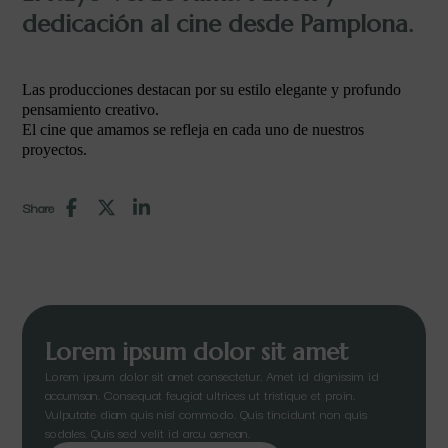
dedicación al cine desde Pamplona.
Las producciones destacan por su estilo elegante y profundo
pensamiento creativo.
El cine que amamos se refleja en cada uno de nuestros
proyectos.
Share
Lorem ipsum dolor sit amet
Lorem ipsum dolor sit amet consectetur. Amet id dignissim id
accumsan. Consequat feugiat ultrices ut tristique et proin.
Vulputate diam quis nisl commodo. Quis tincidunt non quis
sodales. Quis sed velit id arcu aenean.