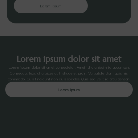
Lorem ipsum
Lorem ipsum dolor sit amet
Lorem ipsum dolor sit amet consectetur. Amet id dignissim id accumsan.
Consequat feugiat ultrices ut tristique et proin. Vulputate diam quis nisl
commodo. Quis tincidunt non quis sodales. Quis sed velit id arcu aenean.
Lorem ipsum