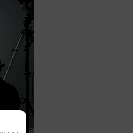
n
settings
.