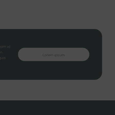
sim id
n.
Lorem ipsum
quis