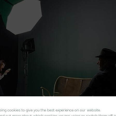
ing cookies to give you the best experience on our website.
ind out more about which cookies we are using or switch them off i