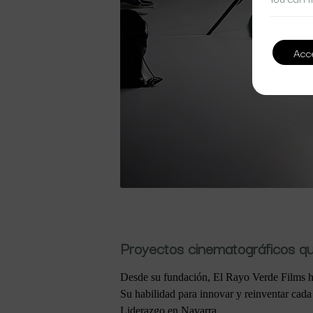
Acc
Proyectos cinematográficos q
Desde su fundación, El Rayo Verde Films ha 
Su habilidad para innovar y reinventar cada
Liderazgo en Navarra