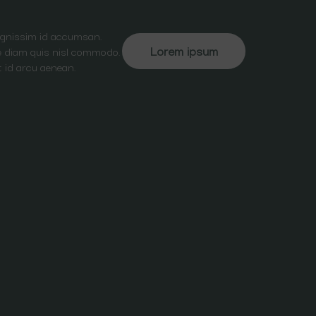
dignissim id accumsan.
Lorem ipsum
ate diam quis nisl commodo.
t id arcu aenean.