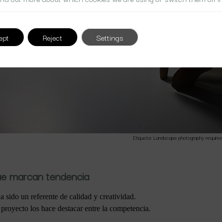
ept
Reject
Settings
Etiqueta: Landscape photography require
ue marcan tendencia
sido un referente de calidad y creatividad.
 proyecto los hace destacar entre la competencia.