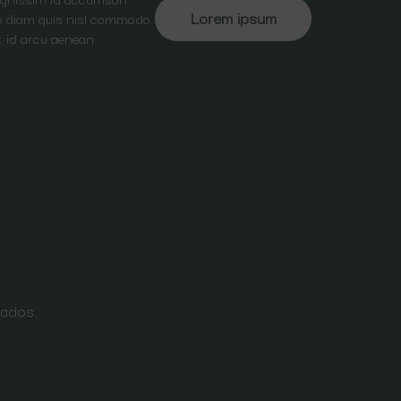
Lorem ipsum
ate diam quis nisl commodo.
t id arcu aenean.
vados.