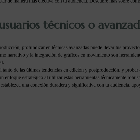
ectar de manera más efectiva con tu audiencia. Descubre más sobre cóm
usuarios técnicos o avanza
producción, profundizar en técnicas avanzadas puede llevar tus proyect
ritmo narrativo y la integración de gráficos en movimiento son herramien
al.
 tanto de las últimas tendencias en edición y postproducción, y probar 
 un enfoque estratégico al utilizar estas herramientas técnicamente robus
n establezca una conexión duradera y significativa con tu audiencia, ap