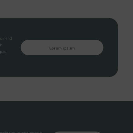
sim id
n.
Lorem ipsum
quis
dignissim id accumsan.