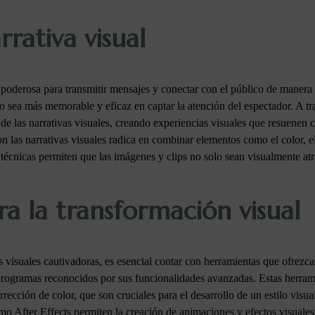
rrativa visual
 poderosa para transmitir mensajes y conectar con el público de manera 
do sea más memorable y eficaz en captar la atención del espectador. A t
 de las narrativas visuales, creando experiencias visuales que resuenen c
n las narrativas visuales radica en combinar elementos como el color, 
s técnicas permiten que las imágenes y clips no solo sean visualmente atr
a la transformación visual
as visuales cautivadoras, es esencial contar con herramientas que ofrezc
rogramas reconocidos por sus funcionalidades avanzadas. Estas herrami
ección de color, que son cruciales para el desarrollo de un estilo visua
mo After Effects permiten la creación de animaciones y efectos visuale