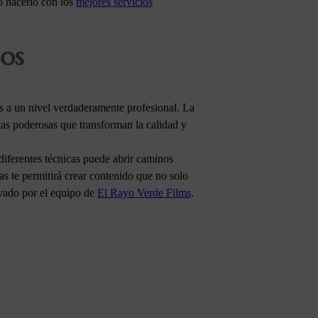
o hacerlo con los
mejores servicios
dos
os a un nivel verdaderamente profesional. La
tas poderosas que transforman la calidad y
diferentes técnicas puede abrir caminos
tas te permitirá crear contenido que no solo
oyado por el equipo de
El Rayo Verde Films
.