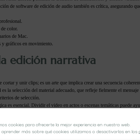
ración de software de edición de audio también es crítica, asegurando
profesional.
de color.
suarios de Mac.
s y gráficos en movimiento.
la edición narrativa
cortar y unir clips; es un arte que implica crear una secuencia coheren
es la selección del material adecuado, que refleje fielmente el mensaje q
riterios de selección.
ica es esencial. Dividir el video en actos o escenas temáticas puede ayud
 cortes directos para mantener el dinamismo o transiciones suaves para
isual y valor narrativo.
mos cookies para ofrecerte la mejor experiencia en nuestra web.
a de tiempo lógica y coherente.
 aprender más sobre qué cookies utilizamos o desactivarlas en los
ue deseas transmitir al espectador.