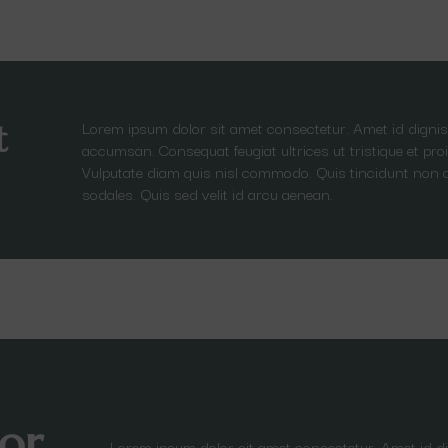
Lorem ipsum dolor sit amet consectetur. Amet id dignis
t
accumsan. Consequat feugiat ultrices ut tristique et proi
Vulputate diam quis nisl commodo. Quis tincidunt non 
sodales. Quis sed velit id arcu aenean.
or
Lorem ipsum dolor sit amet consectetur. Amet id 