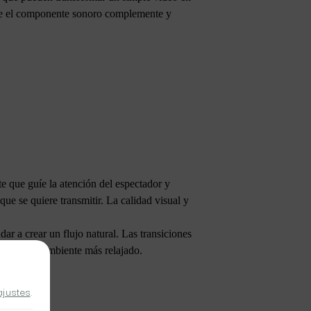
 que el componente sonoro complemente y
te que guíe la atención del espectador y
ue se quiere transmitir. La calidad visual y
ar a crear un flujo natural. Las transiciones
 crear un ambiente más relajado.
ajustes
.