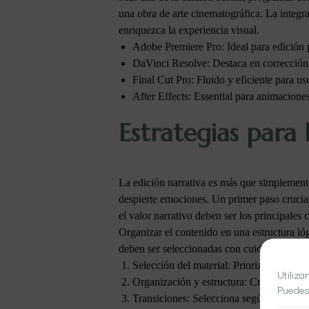
una obra de arte cinematográfica. La integ
enriquezca la experiencia visual.
Adobe Premiere Pro: Ideal para edición 
DaVinci Resolve: Destaca en corrección 
Final Cut Pro: Fluido y eficiente para u
After Effects: Essential para animacione
Estrategias para 
La edición narrativa es más que simplemente 
despierte emociones. Un primer paso crucial 
el valor narrativo deben ser los principales c
Organizar el contenido en una estructura lóg
deben ser seleccionadas con cuidado, usando
Selección del material: Prioriza calidad v
Utiliza
Organización y estructura: Crea una líne
Puedes
Transiciones: Selecciona según el ritmo q