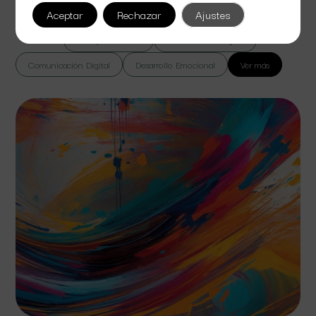
lorem massa vel suspendisse sed bibendum euismod.
Aceptar
Rechazar
Ajustes
Todas
Cine y Televisión
Colaboración Digital
Comunicación Digital
Desarrollo Emocional
Ver más