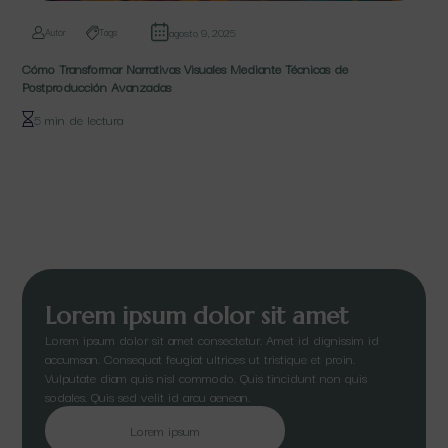
agosto 9, 2025
Autor
Tags
Cómo Transformar Narrativas Visuales Mediante Técnicas de
Postproducción Avanzadas
5 min de lectura
Lorem ipsum dolor sit amet
Lorem ipsum dolor sit amet consectetur. Amet id dignissim id
accumsan. Consequat feugiat ultrices ut tristique et proin.
Vulputate diam quis nisl commodo. Quis tincidunt non quis
sodales. Quis sed velit id arcu aenean.
Lorem ipsum