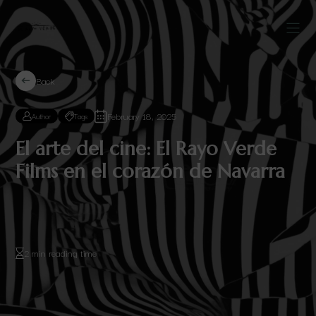
Back
February 18, 2025
Author
Tags
El arte del cine: El Rayo Verde
Films en el corazón de Navarra
2 min reading time