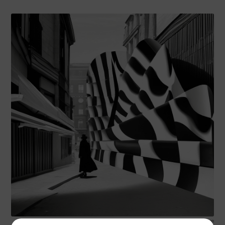
Etiqueta: Landscape photography requires patience and persistence