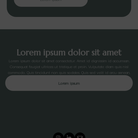
Lorem ipsum dolor sit amet
Lorem ipsum dolor sit amet consectetur. Amet id dignissim id accumsan.
Consequat feugiat ultrices ut tristique et proin. Vulputate diam quis nisl
commodo. Quis tincidunt non quis sodales. Quis sed velit id arcu aenean.
Lorem ipsum