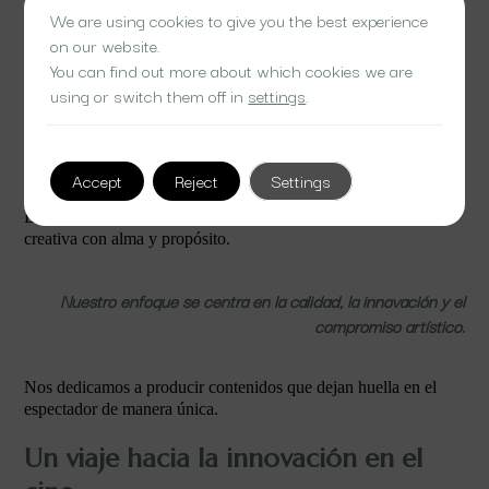
We are using cookies to give you the best experience
on our website.
Producción audiovisual de calidad en Pamplona
You can find out more about which cookies we are
using or switch them off in
settings
.
El Rayo Verde Films destaca por su excelencia en la producción
de obras cinematográficas.
Creamos historias que capturan la esencia de lo visual y
emocionalmente impactante.
Accept
Reject
Settings
Historias inolvidables.
En El Rayo Verde Films, cada proyecto es una nueva aventura
creativa con alma y propósito.
Nuestro enfoque se centra en la calidad, la innovación y el
compromiso artístico.
Nos dedicamos a producir contenidos que dejan huella en el
espectador de manera única.
Un viaje hacia la innovación en el