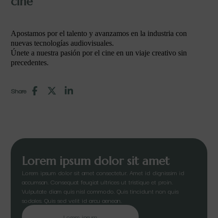
cine
Apostamos por el talento y avanzamos en la industria con
nuevas tecnologías audiovisuales.
Únete a nuestra pasión por el cine en un viaje creativo sin
precedentes.
Share
Lorem ipsum dolor sit amet
Lorem ipsum dolor sit amet consectetur. Amet id dignissim id
accumsan. Consequat feugiat ultrices ut tristique et proin.
Vulputate diam quis nisl commodo. Quis tincidunt non quis
sodales. Quis sed velit id arcu aenean.
Lorem ipsum