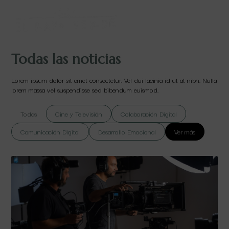
Todas las noticias
Lorem ipsum dolor sit amet consectetur. Vel dui lacinia id ut at nibh. Nulla
lorem massa vel suspendisse sed bibendum euismod.
Todas
Cine y Televisión
Colaboración Digital
Comunicación Digital
Desarrollo Emocional
Ver más