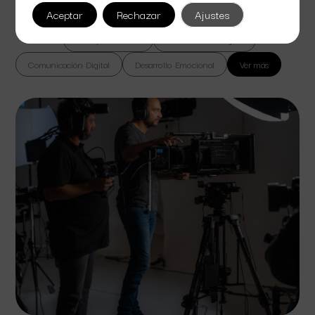
lorem massa vel suspendisse sed bibendum euismod.
Aceptar
Rechazar
Ajustes
Todas
Cine y Televisión
Colaboración Digital
Comunicación Digital
Desarrollo Emocional
Ver más