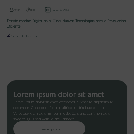
marzo 4, 2026
Autor
Tags
Transformación Digital en el Cine: Nuevas Tecnologías para la Producción
Eficiente
7 min de lectura
Lorem ipsum dolor sit amet
Lorem ipsum dolor sit amet consectetur. Amet id dignissim id
accumsan. Consequat feugiat ultrices ut tristique et proin.
Vulputate diam quis nisl commodo. Quis tincidunt non quis
sodales. Quis sed velit id arcu aenean.
Lorem ipsum