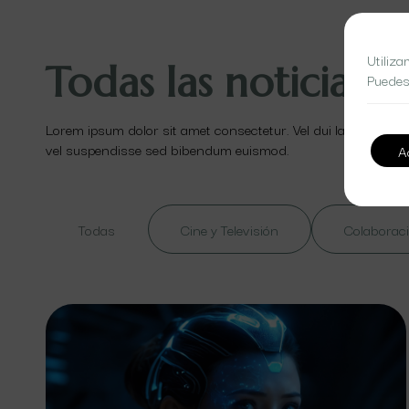
Utiliza
Todas las noticias
Puedes
Lorem ipsum dolor sit amet consectetur. Vel dui lacinia id ut
vel suspendisse sed bibendum euismod.
A
Todas
Cine y Televisión
Colaboraci