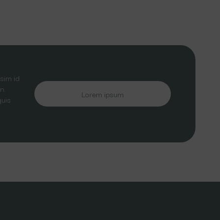
sim id
n.
Lorem ipsum
quis