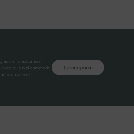
dignissim id accumsan.
Lorem ipsum
ate diam quis nisl commodo.
t id arcu aenean.