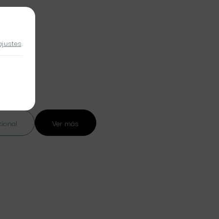
ajustes
.
cional
Ver más