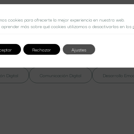
mos cookies para ofrecerte la mejor experiencia en nuestra web.
 aprender más sobre qué cookies utilizamos o desactivarlas en los
 at nibh. Nulla lorem massa
ceptar
Rechazar
Ajustes
ón Digital
Comunicación Digital
Desarrollo Emo