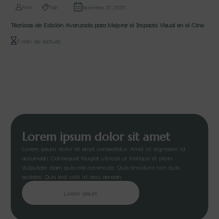
diciembre 27, 2025
Autor
Tags
Técnicas de Edición Avanzada para Mejorar el Impacto Visual en el Cine
5 min de lectura
Lorem ipsum dolor sit amet
Lorem ipsum dolor sit amet consectetur. Amet id dignissim id
accumsan. Consequat feugiat ultrices ut tristique et proin.
Vulputate diam quis nisl commodo. Quis tincidunt non quis
sodales. Quis sed velit id arcu aenean.
Lorem ipsum