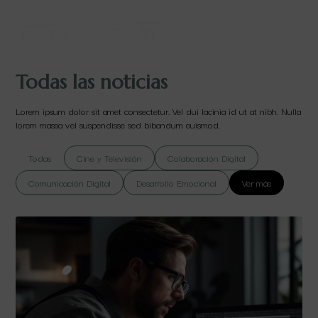
Todas las noticias
Lorem ipsum dolor sit amet consectetur. Vel dui lacinia id ut at nibh. Nulla
lorem massa vel suspendisse sed bibendum euismod.
Todas
Cine y Televisión
Colaboración Digital
Comunicación Digital
Desarrollo Emocional
Ver más