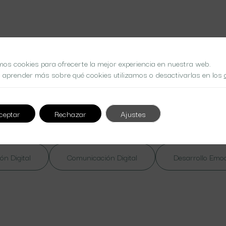
mos cookies para ofrecerte la mejor experiencia en nuestra web.
 aprender más sobre qué cookies utilizamos o desactivarlas en los
 at nibh. Nulla lorem massa
ceptar
Rechazar
Ajustes
ón Digital
Comunicación Digital
Desarrollo Emo