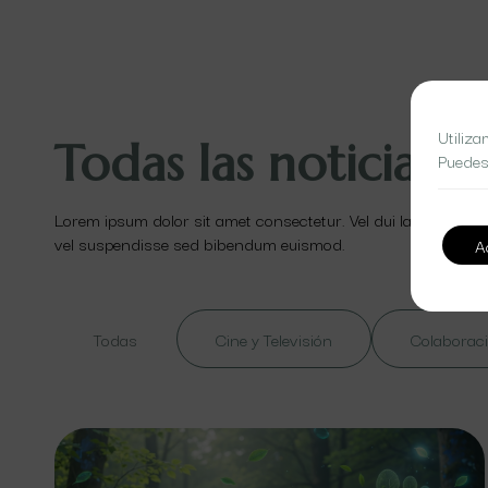
Utiliza
Todas las noticias
Puedes
Lorem ipsum dolor sit amet consectetur. Vel dui lacinia id ut
vel suspendisse sed bibendum euismod.
A
Todas
Cine y Televisión
Colaboraci