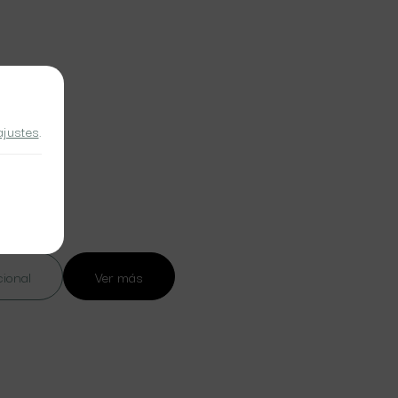
ajustes
.
cional
Ver más