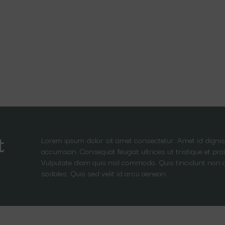
Lorem ipsum dolor sit amet consectetur. Amet id dignis
t
accumsan. Consequat feugiat ultrices ut tristique et proi
Vulputate diam quis nisl commodo. Quis tincidunt non 
sodales. Quis sed velit id arcu aenean.