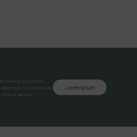
dignissim id accumsan.
Lorem ipsum
ate diam quis nisl commodo.
t id arcu aenean.