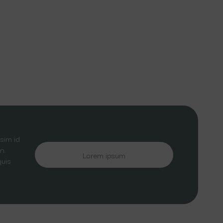
sim id
n.
Lorem ipsum
quis