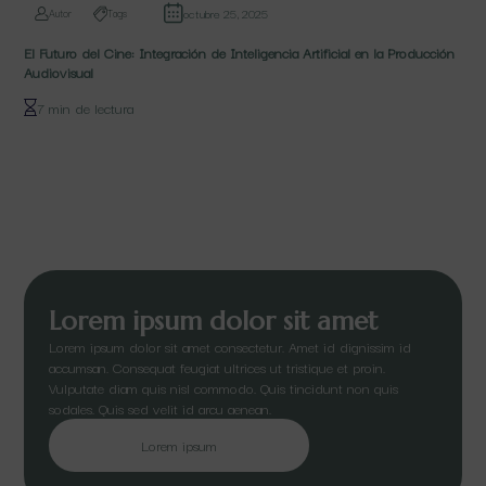
octubre 25, 2025
Autor
Tags
El Futuro del Cine: Integración de Inteligencia Artificial en la Producción
Audiovisual
7 min de lectura
Lorem ipsum dolor sit amet
Lorem ipsum dolor sit amet consectetur. Amet id dignissim id
accumsan. Consequat feugiat ultrices ut tristique et proin.
Vulputate diam quis nisl commodo. Quis tincidunt non quis
sodales. Quis sed velit id arcu aenean.
Lorem ipsum