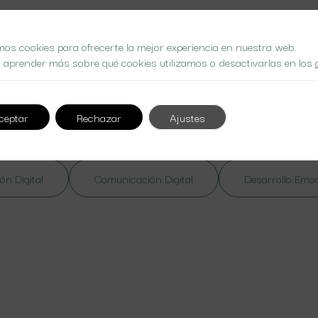
mos cookies para ofrecerte la mejor experiencia en nuestra web.
 aprender más sobre qué cookies utilizamos o desactivarlas en los
 at nibh. Nulla lorem massa
ceptar
Rechazar
Ajustes
ón Digital
Comunicación Digital
Desarrollo Emo