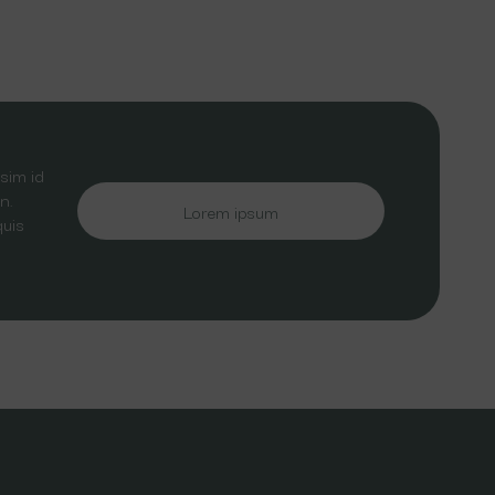
sim id
n.
Lorem ipsum
quis