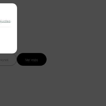
ajustes
.
cional
Ver más