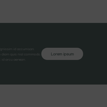
dignissim id accumsan.
Lorem ipsum
ate diam quis nisl commodo.
t id arcu aenean.