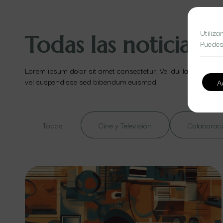
Utiliza
Todas las noticias
Puedes
Lorem ipsum dolor sit amet consectetur. Vel dui lacinia id ut
vel suspendisse sed bibendum euismod.
A
Todas
Cine y Televisión
Colaboraci