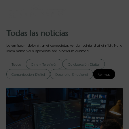
Todas las noticias
Lorem ipsum dolor sit amet consectetur. Vel dui lacinia id ut at nibh. Nulla
lorem massa vel suspendisse sed bibendum euismod.
Todas
Cine y Televisión
Colaboración Digital
Comunicación Digital
Desarrollo Emocional
Ver más