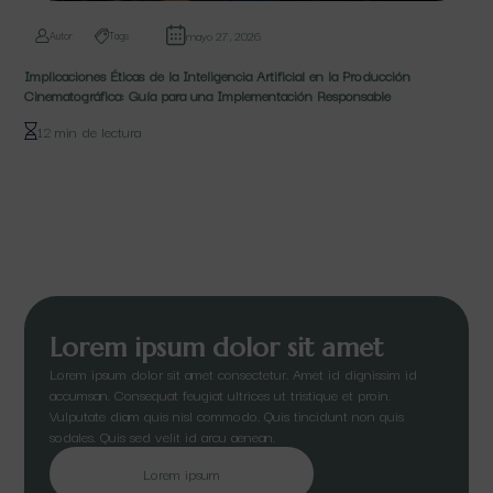
mayo 27, 2026
Autor
Tags
Implicaciones Éticas de la Inteligencia Artificial en la Producción
Cinematográfica: Guía para una Implementación Responsable
12 min de lectura
Lorem ipsum dolor sit amet
Lorem ipsum dolor sit amet consectetur. Amet id dignissim id
accumsan. Consequat feugiat ultrices ut tristique et proin.
Vulputate diam quis nisl commodo. Quis tincidunt non quis
sodales. Quis sed velit id arcu aenean.
Lorem ipsum