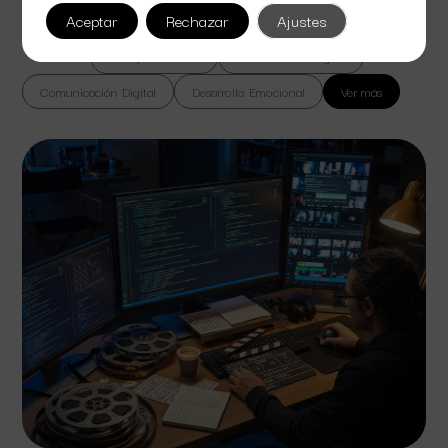
lorem massa vel suspendisse sed bibendum euismod.
Aceptar
Rechazar
Ajustes
Todas
Cine y Televisión
Colaboración Digital
Comunicación Digital
Desarrollo Emocional
Ver más