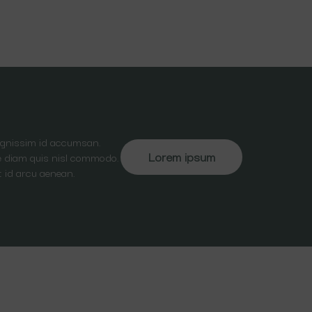
dignissim id accumsan.
Lorem ipsum
ate diam quis nisl commodo.
t id arcu aenean.