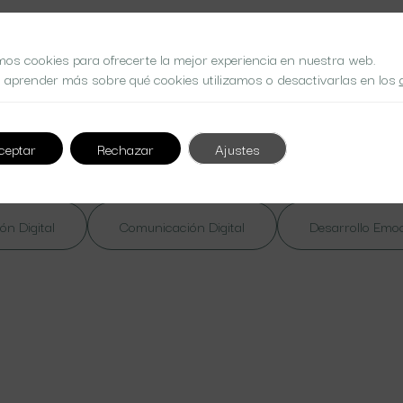
mos cookies para ofrecerte la mejor experiencia en nuestra web.
 aprender más sobre qué cookies utilizamos o desactivarlas en los
 at nibh. Nulla lorem massa
ceptar
Rechazar
Ajustes
ón Digital
Comunicación Digital
Desarrollo Emo