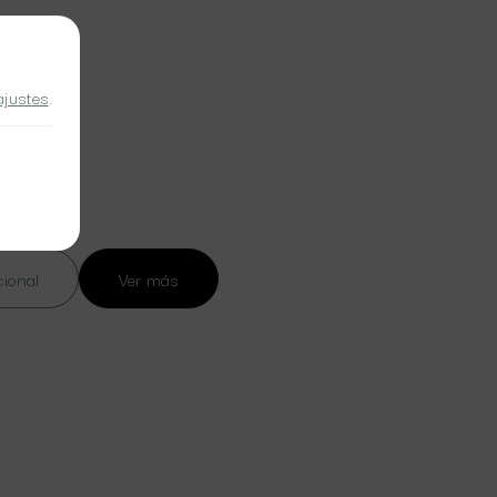
ajustes
.
cional
Ver más