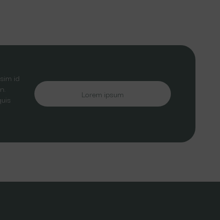
sim id
n.
Lorem ipsum
quis