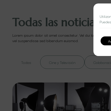
Utiliza
Todas las noticias
Puedes
Lorem ipsum dolor sit amet consectetur. Vel dui lacinia id ut
vel suspendisse sed bibendum euismod.
A
Todas
Cine y Televisión
Colaboraci