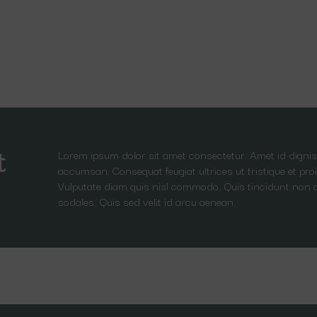
Lorem ipsum dolor sit amet consectetur. Amet id dignis
t
accumsan. Consequat feugiat ultrices ut tristique et proi
Vulputate diam quis nisl commodo. Quis tincidunt non 
sodales. Quis sed velit id arcu aenean.