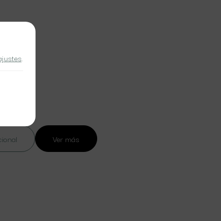
ajustes
.
cional
Ver más