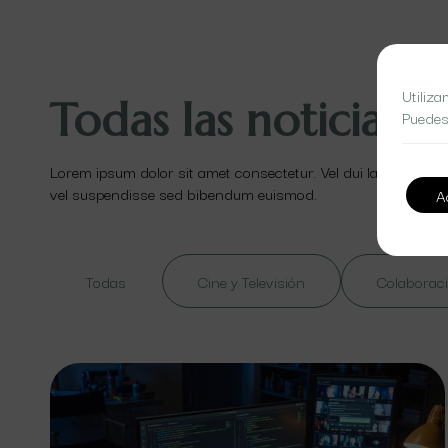
Utiliza
Todas las noticias
Puedes
Lorem ipsum dolor sit amet consectetur. Vel dui lacinia id ut
vel suspendisse sed bibendum euismod.
A
Todas
Cine y Televisión
Colaboraci