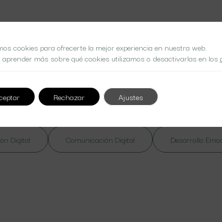
mos cookies para ofrecerte la mejor experiencia en nuestra web.
 aprender más sobre qué cookies utilizamos o desactivarlas en los
 at nibh. Nulla lorem massa
ceptar
Rechazar
Ajustes
ón Digital
Comunicación Digital
Desarrollo Emo