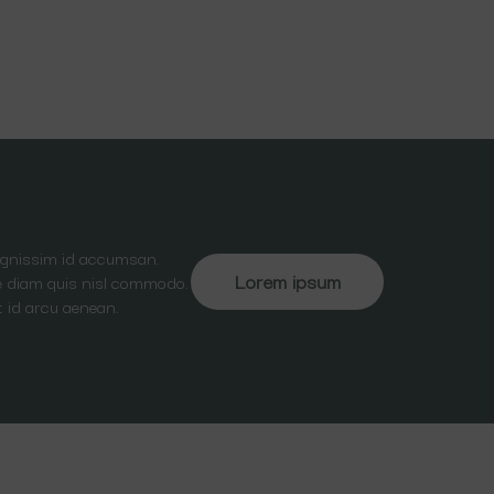
dignissim id accumsan.
Lorem ipsum
ate diam quis nisl commodo.
t id arcu aenean.