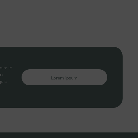
sim id
n.
Lorem ipsum
quis